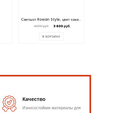
Свитшот Rowan Style, цвет хаки, начес, орел (M)
Ху
4000 руб.
3 600 руб.
1400
В КОРЗИНУ
Качество
Износостойкие материалы для