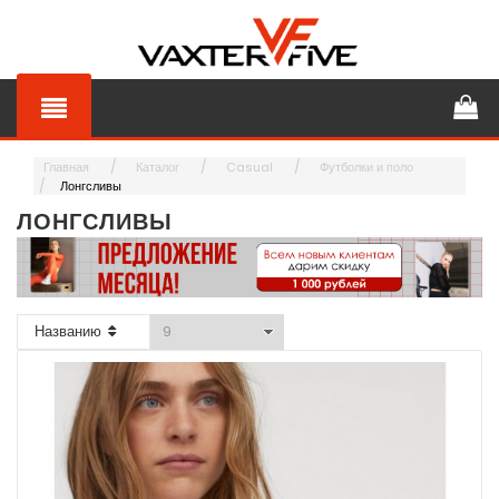
Главная
Каталог
Casual
Футболки и поло
Лонгсливы
ЛОНГСЛИВЫ
Названию