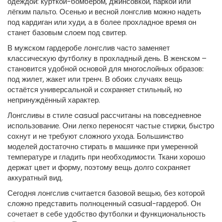
одеждой: курткой-бомбером, джинсовкой, паркой или
лёгким пальто. Осенью и весной лонгслив можно надеть
под кардиган или худи, а в более прохладное время он
станет базовым слоем под свитер.
В мужском гардеробе лонгслив часто заменяет
классическую футболку в прохладный день. В женском –
становится удобной основой для многослойных образов:
под жилет, жакет или тренч. В обоих случаях вещь
остаётся универсальной и сохраняет стильный, но
непринуждённый характер.
Лонгсливы в стиле casual рассчитаны на повседневное
использование. Они легко переносят частые стирки, быстро
сохнут и не требуют сложного ухода. Большинство
моделей достаточно стирать в машинке при умеренной
температуре и гладить при необходимости. Ткани хорошо
держат цвет и форму, поэтому вещь долго сохраняет
аккуратный вид.
Сегодня лонгслив считается базовой вещью, без которой
сложно представить полноценный casual-гардероб. Он
сочетает в себе удобство футболки и функциональность