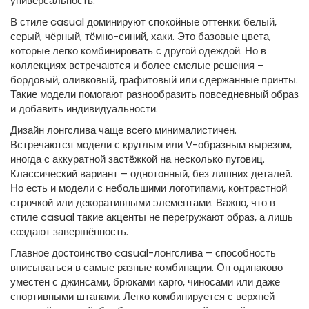
универсальность.
В стиле casual доминируют спокойные оттенки: белый,
серый, чёрный, тёмно-синий, хаки. Это базовые цвета,
которые легко комбинировать с другой одеждой. Но в
коллекциях встречаются и более смелые решения –
бордовый, оливковый, графитовый или сдержанные принты.
Такие модели помогают разнообразить повседневный образ
и добавить индивидуальности.
Дизайн лонгслива чаще всего минималистичен.
Встречаются модели с круглым или V-образным вырезом,
иногда с аккуратной застёжкой на несколько пуговиц.
Классический вариант – однотонный, без лишних деталей.
Но есть и модели с небольшими логотипами, контрастной
строчкой или декоративными элементами. Важно, что в
стиле casual такие акценты не перегружают образ, а лишь
создают завершённость.
Главное достоинство casual-лонгслива – способность
вписываться в самые разные комбинации. Он одинаково
уместен с джинсами, брюками карго, чиносами или даже
спортивными штанами. Легко комбинируется с верхней