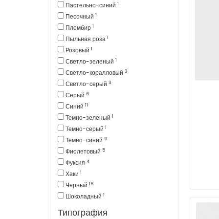
1
Пастельно-синий
1
Песочный
1
Пломбир
1
Пыльная роза
1
Розовый
1
Светло-зеленый
3
Светло-коралловый
3
Светло-серый
6
Серый
11
Синий
1
Темно-зеленый
1
Темно-серый
9
Темно-синий
5
Фиолетовый
4
Фуксия
1
Хаки
16
Черный
1
Шоколадный
Типография