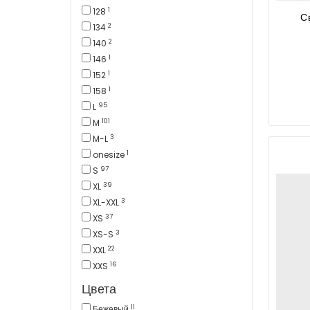
1
128
С
2
134
2
140
1
146
1
152
1
158
95
L
101
M
3
M-L
1
onesize
97
S
39
XL
3
XL-XXL
37
XS
3
XS-S
22
XXL
16
XXS
Цвета
11
Бежевый