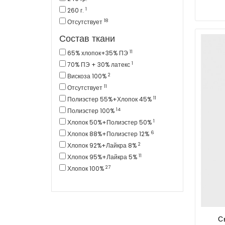
1
260 г.
18
Отсутствует
Состав ткани
11
65% хлопок+35% ПЭ
1
70% ПЭ + 30% латекс
2
Вискоза 100%
11
Отсутствует
11
Полиэстер 55%+Хлопок 45%
14
Полиэстер 100%
1
Хлопок 50%+Полиэстер 50%
6
Хлопок 88%+Полиэстер 12%
2
Хлопок 92%+Лайкра 8%
11
Хлопок 95%+Лайкра 5%
27
Хлопок 100%
С