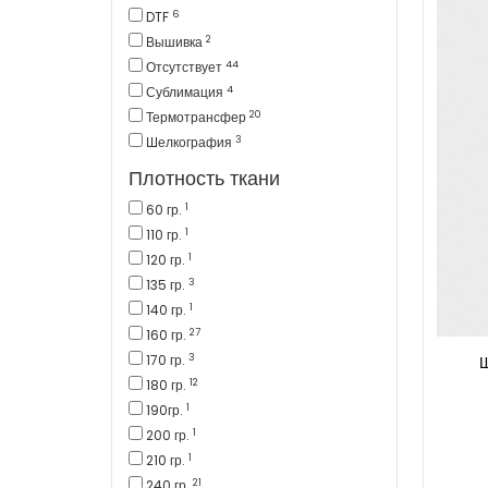
6
DTF
2
Вышивка
44
Отсутствует
4
Сублимация
20
Термотрансфер
3
Шелкография
Плотность ткани
1
60 гр.
1
110 гр.
1
120 гр.
3
135 гр.
1
140 гр.
27
160 гр.
3
170 гр.
12
180 гр.
1
190гр.
1
200 гр.
1
210 гр.
21
240 гр.