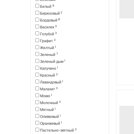
6
Белый
2
Бирюзовый
8
Бордовый
3
Василек
3
Голубой
3
Графит
1
Желтый
7
Зеленый
1
Зеленый дым
1
Капучино
3
Красный
1
Лавандовый
3
Малахит
1
Мокко
3
Молочный
1
Мятный
1
Оливковый
1
Оранжевый
3
Пастельно-мятный