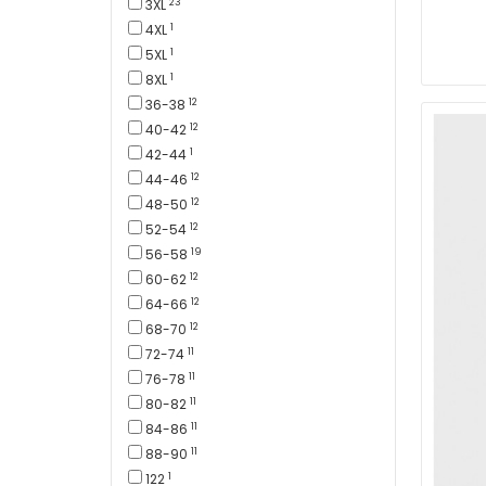
23
3XL
1
4XL
1
5XL
1
8XL
12
36-38
12
40-42
1
42-44
12
44-46
12
48-50
12
52-54
19
56-58
12
60-62
12
64-66
12
68-70
11
72-74
11
76-78
11
80-82
11
84-86
11
88-90
1
122